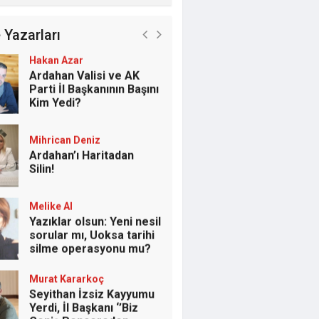
 Yazarları
Fakir Yılmaz
SAYIN BAKAN YA O
TARAFI DA BİLİYOR
MUSUN?
Hakan Azar
Ardahan Valisi ve AK
Parti İl Başkanının Başını
Kim Yedi?
Mihrican Deniz
Ardahan’ı Haritadan
Silin!
Melike Al
Yazıklar olsun: Yeni nesil
sorular mı, Uoksa tarihi