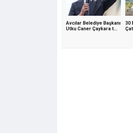
Avcılar Belediye Başkanı
30 
Utku Caner Çaykara t...
Çat
Yunus Dünda
Bozkurt'a Ağ
CHP'ye İhane