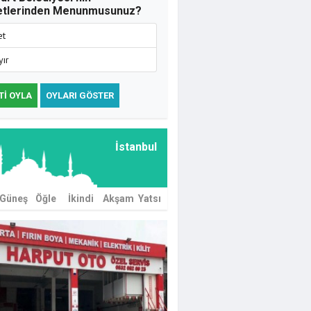
etlerinden Menunmusunuz?
et
yır
TI OYLA
OYLARI GÖSTER
İstanbul
Güneş
Öğle
İkindi
Akşam
Yatsı