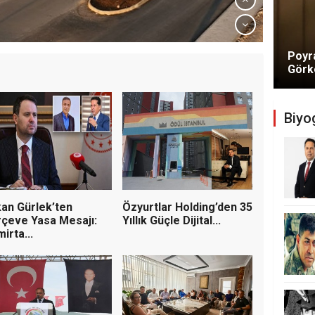
Poyra
ektörüne Dev Operasyon: 6
Görke
onuldu, 10 Şirkete Kayyum
Biyog
an Gürlek’ten
Özyurtlar Holding’den 35
çeve Yasa Mesajı:
Yıllık Güçle Dijital...
irta...