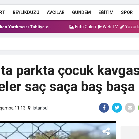
n Uzaklaştırma Kararı Ye...
silahlı saldırı! 1 kiş...
RT
BEYLİKDÜZÜ
AVCILAR
GÜNDEM
EĞİTİM
SPOR
an Yardımcısı Tahliye o...
syonunda yeni dalga: 5...
Foto Galeri
Web TV
Yazarl
 Erdoğan Eğitim Külliyes...
n Uzaklaştırma Kararı Ye...
’ta parkta çocuk kavgas
ler saç saça baş başa 
arşamba 11:13
İstanbul