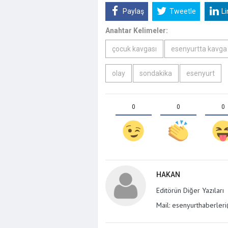
"Vira Bismil
Paylaş
Tweetle
L
Geçti! Orhan
Kapattığı İ
Anahtar Kelimeler:
çocuk kavgası
esenyurtta kavga
olay
sondakika
esenyurt
0
0
0
HAKAN
Editörün Diğer Yazıları
Mail: esenyurthaberle