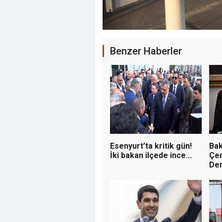
Akaryakıt S
Benzer Haberler
Şirkete El K
Atandı
Esenyurt’ta kritik gün!
Bak
İki bakan ilçede ince...
Çer
Dem