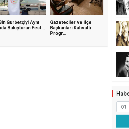
Bin Gurbetçiyi Aynı
Gazeteciler ve İlçe
ıda Buluşturan Fest...
Başkanları Kahvaltı
Progr...
r'dan Kemal Deniz
ır Suçlama: "Ardahan'a ve
t Ediyorlar"
Habe