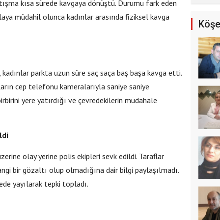
pki çekti!
rtışma kısa sürede kavgaya dönüştü. Durumu fark eden
laya müdahil olunca kadınlar arasında fiziksel kavga
Köşe
i
 kadınlar parkta uzun süre saç saça baş başa kavga etti.
arın cep telefonu kameralarıyla saniye saniye
irbirini yere yatırdığı ve çevredekilerin müdahale
ildi
erine olay yerine polis ekipleri sevk edildi. Taraflar
hangi bir gözaltı olup olmadığına dair bilgi paylaşılmadı.
de yayılarak tepki topladı.