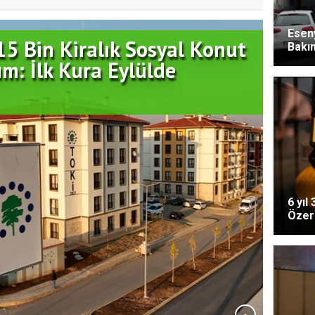
Eseny
Efsanesi Kadir İnanır
Bakı
betti
6 yıl
Özer'