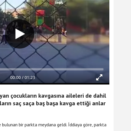
yan çocukların kavgasına aileleri de dahil
nların saç saça baş başa kavga ettiği anlar
diyesi'nin personel taşıma
 bulunan bir parkta meydana geldi. İddiaya göre, parkta