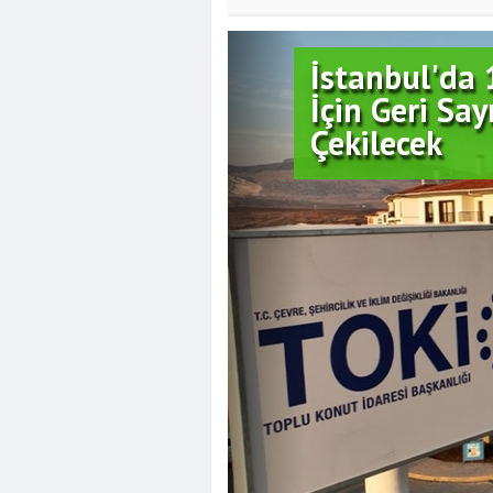
Yeşilçam'ın 
Hayatını Kay