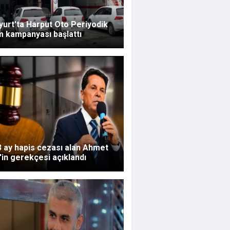
urt'ta Harput Oto Periyodik
m kampanyası başlattı
 3 ay hapis cezası alan Ahmet
in gerekçesi açıklandı