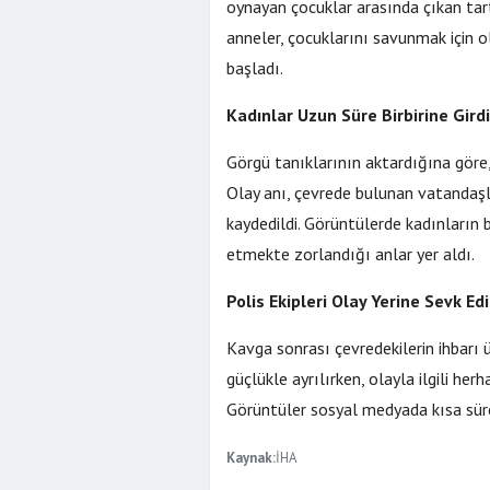
görüntüsü te
oynayan çocuklar arasında çıkan ta
anneler, çocuklarını savunmak için o
başladı.
Kadınlar Uzun Süre Birbirine Gird
Görgü tanıklarının aktardığına göre,
Olay anı, çevrede bulunan vatandaşl
kaydedildi. Görüntülerde kadınların b
etmekte zorlandığı anlar yer aldı.
Polis Ekipleri Olay Yerine Sevk Ed
Kavga sonrası çevredekilerin ihbarı üz
güçlükle ayrılırken, olayla ilgili her
Görüntüler sosyal medyada kısa süre
Kaynak:
İHA