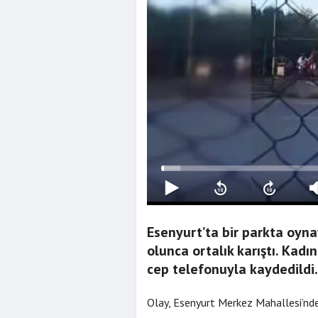
Esenyurt’ta bir parkta oyna
olunca ortalık karıştı. Kadı
cep telefonuyla kaydedildi.
Ardahan Bele
Olay, Esenyurt Merkez Mahallesi’nde