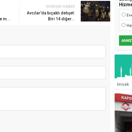
Hizm
SONRAKI HABER
15 Bin Kiralık Sosyal Konut
Avcılar'da bıçaklı dehşet:
Ev
ım: İlk Kura Eylülde
e m...
Biri 14 diğer...
Ha
ANKE
İmsak