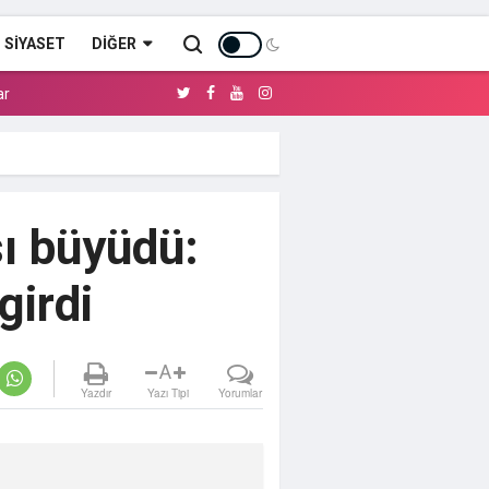
SİYASET
DIĞER
ar
ı büyüdü:
girdi
A
Yazdır
Yazı Tipi
Yorumlar