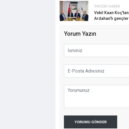
ÖNCEKI HABER
İstanbul'da 
Vekil Kaan Koç'tan
İçin Geri Say
Ardahan'lı gençler
Çekilecek
Yorum Yazın
YORUMU GÖNDER