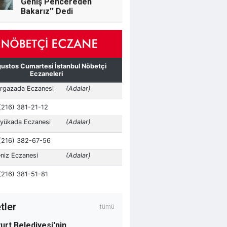
silme operasyonu mu?
Murat Kararkoç
Seyithan İzsiz Kayyumu
Yerdi, İl Başkanı ‘’Biz
Geniş Pencereden
Bakarız’’ Dedi
Osman Kamacı
Altı yaşında evli bir
çocuk ve cehalet
tler
tümü
urt Belediyesi'nin