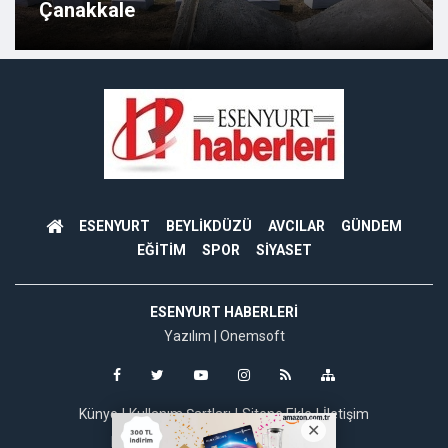
Çanakkale
ESENYURT
BEYLİKDÜZÜ
AVCILAR
GÜNDEM
EĞİTİM
SPOR
SİYASET
ESENYURT HABERLERI
Yazılım |
Onemsoft
Künye
Kullanım Şartları
Sitene Ekle
İletişim
Haber Gönder
Firma Ekle
İlan Ekle