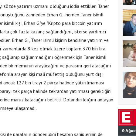
.'yi sözde yatırım uzmanı olduğunu iddia ettikleri Taner
la konuştuğunu zanneden Erhan G., hemen Taner isimli
r isimli kişi, Erhan G.'ye "Kripto para bitcoin yatırım
larla çok fazla kazanç sağlandığını, isterse yardımcı
dilen Erhan G., Taner isimli kişinin kendisine yatırım ve
klı zamanlarda 8 kez olmak üzere toplam 370 bin lira
ç sağlanıp sağlanmadığını öğrenmek için Taner isimli
diyesi'nin personel taşıma
liyeden bir memurun arayacağını ve parasını geri alacağını
pki çekti!
elefonla arayan kişi mali müfettiş olduğunu yurt dışı
ni ancak 127 bin lirayı 2 parça halinde yatırılmaması
arayı tek parça halinde tekrardan yatırması gerektiğini
mlerine maruz kalacağını belirtti. Dolandırıldığını anlayan
kimseye ulaşamadı.
işi ile paraların gönderildiği hesabın sahiplerinin de