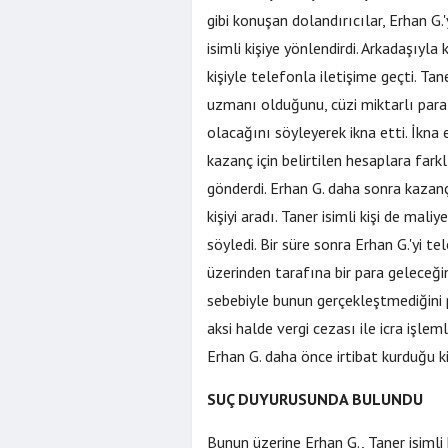
gibi konuşan dolandırıcılar, Erhan G
isimli kişiye yönlendirdi. Arkadaşıy
kişiyle telefonla iletişime geçti. Tane
uzmanı olduğunu, cüzi miktarlı para
olacağını söyleyerek ikna etti. İkna e
kazanç için belirtilen hesaplara far
gönderdi. Erhan G. daha sonra kazan
Ardahan Bele
kişiyi aradı. Taner isimli kişi de ma
görüntüsü te
söyledi. Bir süre sonra Erhan G.'yi t
üzerinden tarafına bir para geleceği
sebebiyle bunun gerçekleştmediğini p
aksi halde vergi cezası ile icra işle
Erhan G. daha önce irtibat kurduğu 
SUÇ DUYURUSUNDA BULUNDU
Bunun üzerine Erhan G., Taner isimli k