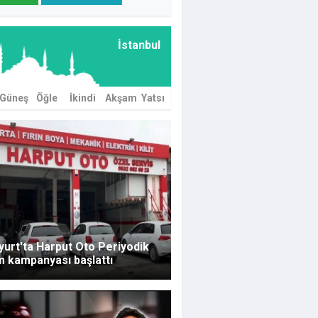
İstanbul
Güneş
Öğle
İkindi
Akşam
Yatsı
urt'ta Harput Oto Periyodik
m kampanyası başlattı