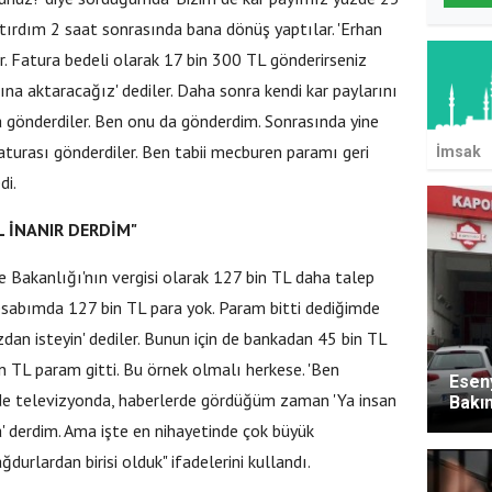
tırdım 2 saat sonrasında bana dönüş yaptılar. 'Erhan
ar. Fatura bedeli olarak 17 bin 300 TL gönderirseniz
na aktaracağız' dediler. Daha sonra kendi kar paylarını
ra gönderdiler. Ben onu da gönderdim. Sonrasında yine
 faturası gönderdiler. Ben tabii mecburen paramı geri
İmsak
di.
L İNANIR DERDİM"
 Bakanlığı'nın vergisi olarak 127 bin TL daha talep
15 Bin Kiralık Sosyal Konut
hesabımda 127 bin TL para yok. Param bitti dediğimde
ım: İlk Kura Eylülde
zdan isteyin' dediler. Bunun için de bankadan 45 bin TL
in TL param gitti. Bu örnek olmalı herkese. 'Ben
Eseny
de televizyonda, haberlerde gördüğüm zaman 'Ya insan
Bakı
a' derdim. Ama işte en nihayetinde çok büyük
urlardan birisi olduk" ifadelerini kullandı.