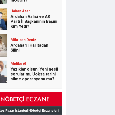
MUSUN?
Hakan Azar
Ardahan Valisi ve AK
Parti İl Başkanının Başını
Kim Yedi?
Mihrican Deniz
Ardahan’ı Haritadan
Silin!
Melike Al
Yazıklar olsun: Yeni nesil
sorular mı, Uoksa tarihi
silme operasyonu mu?
Murat Kararkoç
Seyithan İzsiz Kayyumu
Yerdi, İl Başkanı ‘’Biz
Geniş Pencereden
Bakarız’’ Dedi