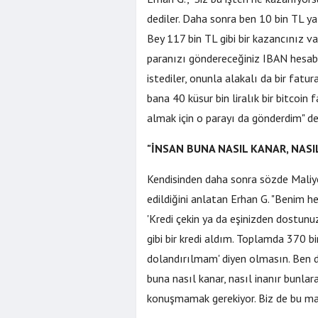
dediler. Daha sonra ben 10 bin TL ya
Bey 117 bin TL gibi bir kazancınız v
paranızı göndereceğiniz IBAN hesabı
istediler, onunla alakalı da bir fatu
bana 40 küsur bin liralık bir bitcoin
almak için o parayı da gönderdim" de
"İNSAN BUNA NASIL KANAR, NASI
Kendisinden daha sonra sözde Maliye
İstanbul'da 
edildiğini anlatan Erhan G. "Benim 
İçin Geri Say
'Kredi çekin ya da eşinizden dostunu
Çekilecek
gibi bir kredi aldım. Toplamda 370 b
dolandırılmam' diyen olmasın. Ben 
buna nasıl kanar, nasıl inanır bunlar
konuşmamak gerekiyor. Biz de bu mağd