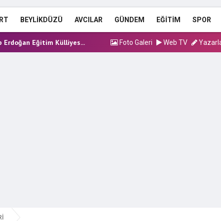
silahlı saldırı! 1 kiş...
an Yardımcısı Tahliye o...
RT
BEYLİKDÜZÜ
AVCILAR
GÜNDEM
EĞİTİM
SPOR
syonunda yeni dalga: 5...
 Erdoğan Eğitim Külliyes...
Foto Galeri
Web TV
Yazarl
n Uzaklaştırma Kararı Ye...
Rİ