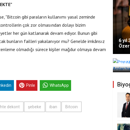
EKTE"
se, "Bitcoin gibi paraların kullanımı yasal zeminde
 kontrollerin çok zor olmasından dolayı bizim
iyetler her gün katlanarak devam ediyor. Bunun gibi
6 yıl
cak bunların failleri yakalanıyor mu? Genelde imkânsız
Özer'
üzenleme olmadığı sürece kişiler mağdur olmaya devam
Poyra
Görke
Biyog
inkedin
Pinle
WhatsApp
Efsanesi Kadir İnanır
betti
hte dekont
şebeke
iban
Bitcoin