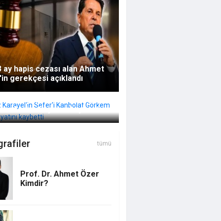
 3 ay hapis cezası alan Ahmet
in gerekçesi açıklandı
z Karayel'in Sefer'i Kanbolat
m Arslan hayatını kaybetti
rafiler
tümü
Prof. Dr. Ahmet Özer
Kimdir?