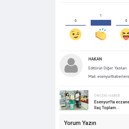
1
0
0
HAKAN
Editörün Diğer Yazıları
Mail: esenyurthaberle
ÖNCEKI HABER
Akaryakıt S
Esenyurt’ta eczane
Şirkete El K
İlaç Toplam...
Atandı
Yorum Yazın