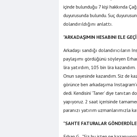
içinde bulunduğu 7 kişi hakkında Ça
duyurusunda bulundu. Suç duyurusunu
dolandırıldığını anlattı.
"ARKADAŞIMIN HESABINI ELE GE
Arkadaşı sandığı dolandırıcıların I
paylaşımı gördüğünü söyleyen Erhan
lira yatırdım, 105 bin lira kazandım.
"Vira Bismil
Onun sayesinde kazandım. Siz de kazan
Geçti! Orhan
görünce ben arkadaşıma Instagram'da
Kapattığı İ
dedi. Kendisini 'Taner' diye tanıtan d
yapıyoruz. 2 saat içerisinde tamame
paranızı yatırım uzmanlarımızla katl
"SAHTE FATURALAR GÖNDERDİLE
Erhan G., "Siz bu işten ne kazanıyo