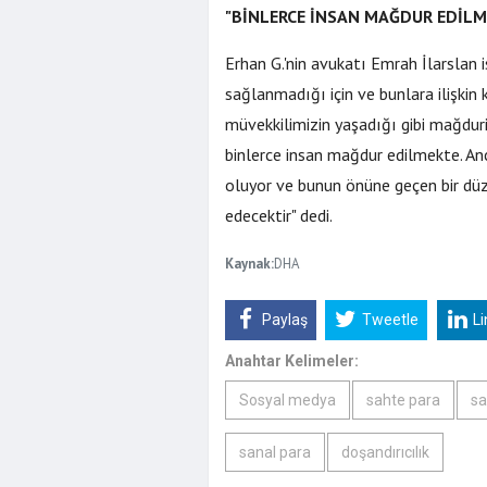
"BİNLERCE İNSAN MAĞDUR EDİLM
Erhan G.'nin avukatı Emrah İlarslan i
sağlanmadığı için ve bunlara ilişkin
müvekkilimizin yaşadığı gibi mağdur
binlerce insan mağdur edilmekte. An
oluyor ve bunun önüne geçen bir d
edecektir" dedi.
Kaynak:
DHA
Paylaş
Tweetle
L
Yeşilçam'ın 
Anahtar Kelimeler:
Hayatını Kay
Sosyal medya
sahte para
sa
sanal para
doşandırıcılık