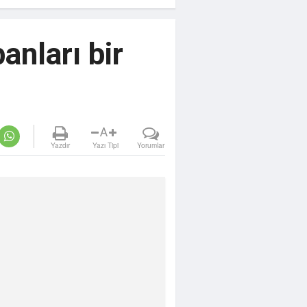
anları bir
A
Yazdır
Yazı Tipi
Yorumlar