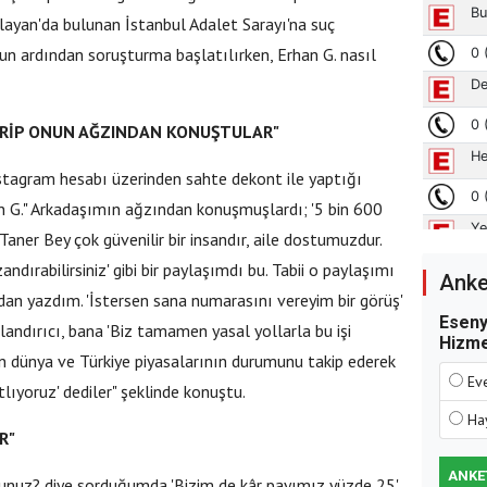
ğlayan'da bulunan İstanbul Adalet Sarayı'na suç
n ardından soruşturma başlatılırken, Erhan G. nasıl
ÇİRİP ONUN AĞZINDAN KONUŞTULAR"
nstagram hesabı üzerinden sahte dekont ile yaptığı
 G." Arkadaşımın ağzından konuşmuşlardı; '5 bin 600
 Taner Bey çok güvenilir bir insandır, aile dostumuzdur.
lah" Diyerek AK Parti'ye
dırabilirsiniz' gibi bir paylaşımdı bu. Tabii o paylaşımı
Anke
 Çerkez'in Yorumlara
n yazdım. 'İstersen sana numarasını vereyim bir görüş'
Eseny
lk Paylaşım Gündem Oldu
olandırıcı, bana 'Biz tamamen yasal yollarla bu işi
Hizm
n dünya ve Türkiye piyasalarının durumunu takip ederek
Ev
ıyoruz' dediler" şeklinde konuştu.
Ha
R"
ANKE
rsunuz? diye sorduğumda 'Bizim de kâr payımız yüzde 25'