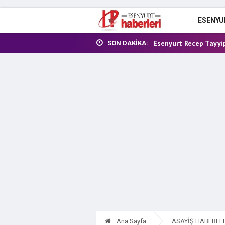
Kahramanmaraş'ta okula 
Esenyurt Belediye Başk
ESENYU
İBB'ye yolsuzluk opera
Esenyurt Recep Tayyip
SON DAKIKA:
Ahmet Özer’in Görevde
Ana Sayfa
ASAYİŞ HABERLE