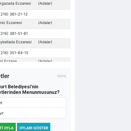
Osman Kamacı
Altı yaşında evli bir
çocuk ve cehalet
tler
tümü
urt Belediyesi'nin
etlerinden Menunmusunuz?
et
yır
TI OYLA
OYLARI GÖSTER